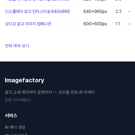
디스플레이 광고 인터스티셜 640x960
640×960
px
2:3
—
오디오 광고 이미지 컴패니언
600×600
px
1:1
—
전체 매체 보기
Imagefactory
광고 소재 제작부터 운영까지 — 모두를 위한 AI 마케터
운영
:
이미지팩토리
서비스
AI 배너 생성