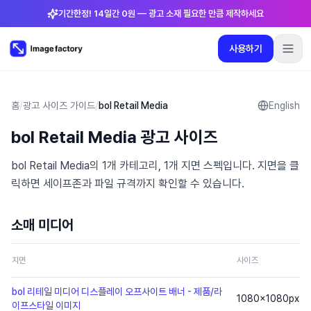
기간한정! 14일간 0원 — 광고 소재 필요한 만큼 제작하세요
사용하기
플러그인
요금제
로그인
🇰🇷
한국어
사용하기
언어
:
한국어
홈
/
광고 사이즈 가이드
/
bol Retail Media
English
bol Retail Media 광고 사이즈
요금제
bol Retail Media의 1개 카테고리, 1개 지면 스펙입니다. 지면을 클
플러그인
릭하면 세이프존과 파일 규격까지 확인할 수 있습니다.
로그인
소매 미디어
지면
사이즈
bol 리테일 미디어 디스플레이 오프사이트 배너 - 제품/라
1080×1080
px
이프스타일 이미지