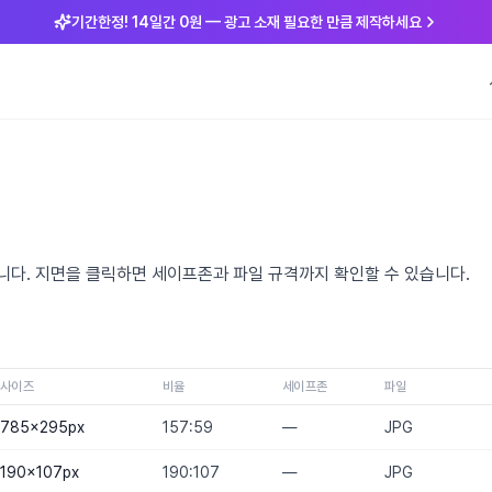
기간한정! 14일간 0원 — 광고 소재 필요한 만큼 제작하세요
입니다. 지면을 클릭하면 세이프존과 파일 규격까지 확인할 수 있습니다.
사이즈
비율
세이프존
파일
785×295
px
157:59
—
JPG
190×107
px
190:107
—
JPG