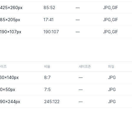
425×260
px
85:52
—
JPG,GIF
85×205
px
17:41
—
JPG,GIF
190×107
px
190:107
—
JPG,GIF
사이즈
비율
세이프존
파일
60×140
px
8:7
—
JPG
0×50
px
7:5
—
JPG
90×244
px
245:122
—
JPG