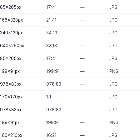
85×205
px
17:41
—
JPG
168×328
px
21:41
—
JPG
340×130
px
34:13
—
JPG
640×260
px
32:13
—
JPG
85×205
px
17:41
—
JPG
199×91
px
199:91
—
PNG
978×83
px
978:83
—
JPG
170×170
px
1:1
—
JPG
978×83
px
978:83
—
JPG
199×91
px
199:91
—
PNG
160×210
px
16:21
—
JPG