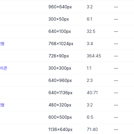
960×640
px
3:2
—
300×50
px
6:1
—
640×100
px
32:5
—
로형
768×1024
px
3:4
—
728×90
px
364:45
—
아이콘
300×300
px
1:1
—
640×960
px
2:3
—
640×1136
px
40:71
—
로형
480×320
px
3:2
—
600×500
px
6:5
—
1136×640
px
71:40
—