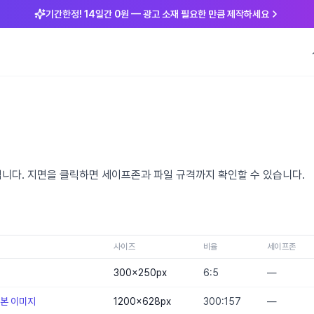
기간한정! 14일간 0원 — 광고 소재 필요한 만큼 제작하세요
스펙입니다. 지면을 클릭하면 세이프존과 파일 규격까지 확인할 수 있습니다.
사이즈
비율
세이프존
300×250
px
6:5
—
기본 이미지
1200×628
px
300:157
—