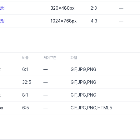
로형
320×480
px
2:3
—
로형
1024×768
px
4:3
—
비율
세이프존
파일
x
6:1
—
GIF,JPG,PNG
x
32:5
—
GIF,JPG,PNG
x
8:1
—
GIF,JPG,PNG
px
6:5
—
GIF,JPG,PNG,HTML5