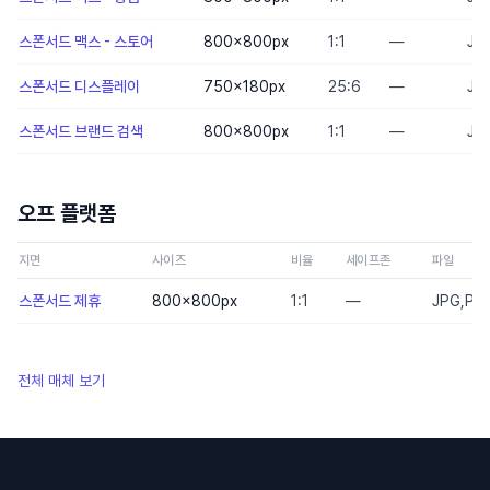
스폰서드 맥스 - 스토어
800×800
px
1:1
—
JP
스폰서드 디스플레이
750×180
px
25:6
—
JP
스폰서드 브랜드 검색
800×800
px
1:1
—
JP
오프 플랫폼
지면
사이즈
비율
세이프존
파일
스폰서드 제휴
800×800
px
1:1
—
JPG,PN
전체 매체 보기