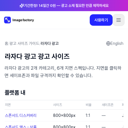
기간한정! 14일간 0원 — 광고 소재 필요한 만큼 제작하세요
사용하기
플러그인
요금제
로그인
🇰🇷
한국어
사용하기
언어
:
한국어
홈
/
광고 사이즈 가이드
/
라자다 광고
English
라자다 광고 광고 사이즈
요금제
라자다 광고의 2개 카테고리, 6개 지면 스펙입니다. 지면을 클릭하
플러그인
면 세이프존과 파일 규격까지 확인할 수 있습니다.
로그인
플랫폼 내
지면
사이즈
비율
세이프존
파일
스폰서드 디스커버리
800×800
px
1:1
—
JP
스폰서드 맥스 - 상품
800×800
px
1:1
—
JP