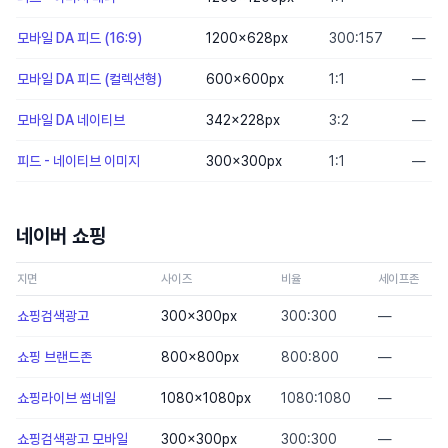
모바일 DA 피드 (16:9)
1200×628
px
300:157
—
모바일 DA 피드 (컬렉션형)
600×600
px
1:1
—
모바일 DA 네이티브
342×228
px
3:2
—
피드 - 네이티브 이미지
300×300
px
1:1
—
네이버 쇼핑
지면
사이즈
비율
세이프존
쇼핑검색광고
300×300
px
300:300
—
쇼핑 브랜드존
800×800
px
800:800
—
쇼핑라이브 썸네일
1080×1080
px
1080:1080
—
쇼핑검색광고 모바일
300×300
px
300:300
—