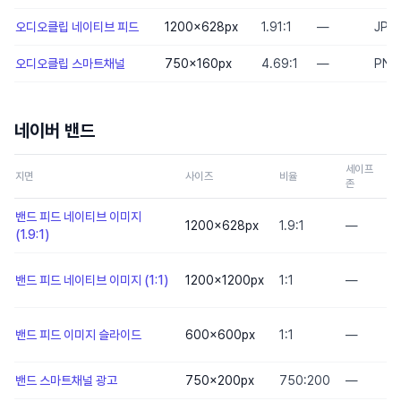
오디오클립 네이티브 피드
1200×628
px
1.91:1
—
JPG
오디오클립 스마트채널
750×160
px
4.69:1
—
PNG
네이버 밴드
세이프
지면
사이즈
비율
존
밴드 피드 네이티브 이미지
1200×628
px
1.9:1
—
(1.9:1)
밴드 피드 네이티브 이미지 (1:1)
1200×1200
px
1:1
—
밴드 피드 이미지 슬라이드
600×600
px
1:1
—
밴드 스마트채널 광고
750×200
px
750:200
—