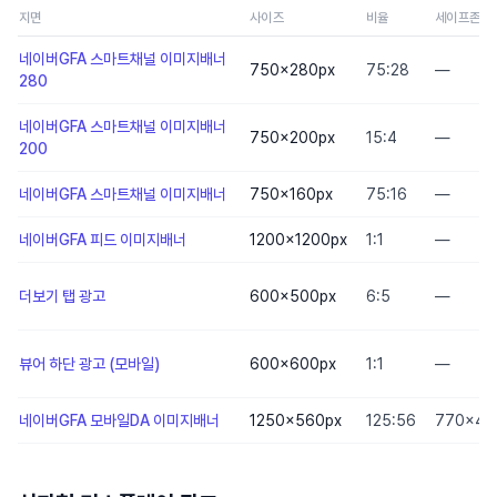
지면
사이즈
비율
세이프존
네이버GFA 스마트채널 이미지배너
750×280
px
75:28
—
280
네이버GFA 스마트채널 이미지배너
750×200
px
15:4
—
200
네이버GFA 스마트채널 이미지배너
750×160
px
75:16
—
네이버GFA 피드 이미지배너
1200×1200
px
1:1
—
더보기 탭 광고
600×500
px
6:5
—
뷰어 하단 광고 (모바일)
600×600
px
1:1
—
네이버GFA 모바일DA 이미지배너
1250×560
px
125:56
770×47