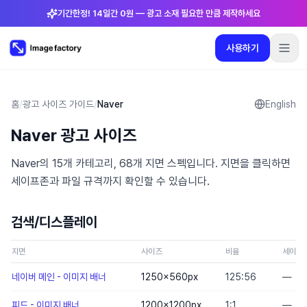
기간한정! 14일간 0원 — 광고 소재 필요한 만큼 제작하세요
사용하기
플러그인
요금제
로그인
🇰🇷
한국어
사용하기
언어
:
한국어
홈
/
광고 사이즈 가이드
/
Naver
English
Naver 광고 사이즈
요금제
Naver의 15개 카테고리, 68개 지면 스펙입니다. 지면을 클릭하면
플러그인
세이프존과 파일 규격까지 확인할 수 있습니다.
로그인
검색/디스플레이
지면
사이즈
비율
세이프
네이버 메인 - 이미지 배너
1250×560
px
125:56
—
피드 - 이미지 배너
1200×1200
px
1:1
—