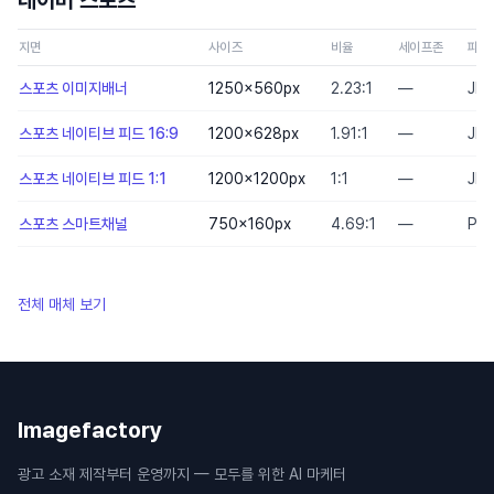
네이버 스포츠
지면
사이즈
비율
세이프존
파일
스포츠 이미지배너
1250×560
px
2.23:1
—
JP
스포츠 네이티브 피드 16:9
1200×628
px
1.91:1
—
JP
스포츠 네이티브 피드 1:1
1200×1200
px
1:1
—
JP
스포츠 스마트채널
750×160
px
4.69:1
—
PN
전체 매체 보기
Imagefactory
광고 소재 제작부터 운영까지 — 모두를 위한 AI 마케터