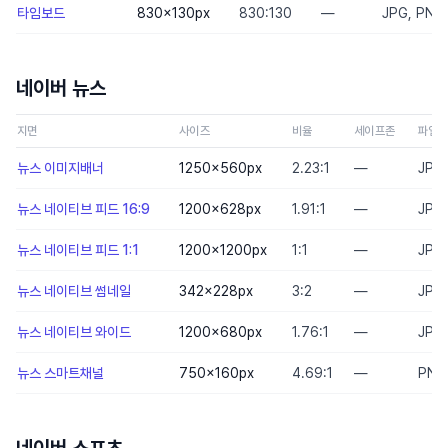
타임보드
830×130
px
830:130
—
JPG, PNG,
네이버 뉴스
지면
사이즈
비율
세이프존
파일
뉴스 이미지배너
1250×560
px
2.23:1
—
JPG
뉴스 네이티브 피드 16:9
1200×628
px
1.91:1
—
JPG
뉴스 네이티브 피드 1:1
1200×1200
px
1:1
—
JPG
뉴스 네이티브 썸네일
342×228
px
3:2
—
JPG
뉴스 네이티브 와이드
1200×680
px
1.76:1
—
JPG
뉴스 스마트채널
750×160
px
4.69:1
—
PNG