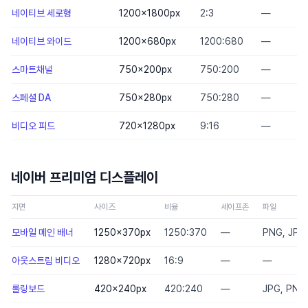
네이티브 세로형
1200×1800
px
2:3
—
네이티브 와이드
1200×680
px
1200:680
—
스마트채널
750×200
px
750:200
—
스페셜 DA
750×280
px
750:280
—
비디오 피드
720×1280
px
9:16
—
네이버 프리미엄 디스플레이
지면
사이즈
비율
세이프존
파일
모바일 메인 배너
1250×370
px
1250:370
—
PNG, JPG
아웃스트림 비디오
1280×720
px
16:9
—
—
롤링보드
420×240
px
420:240
—
JPG, PNG,