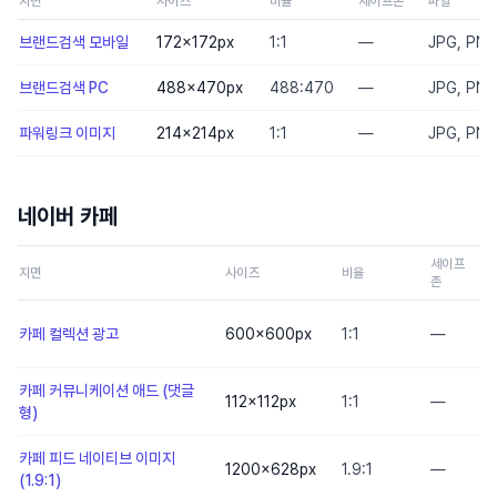
지면
사이즈
비율
세이프존
파일
브랜드검색 모바일
172×172
px
1:1
—
JPG, PN
브랜드검색 PC
488×470
px
488:470
—
JPG, PN
파워링크 이미지
214×214
px
1:1
—
JPG, PNG
네이버 카페
세이프
지면
사이즈
비율
존
카페 컬렉션 광고
600×600
px
1:1
—
카페 커뮤니케이션 애드 (댓글
112×112
px
1:1
—
형)
카페 피드 네이티브 이미지
1200×628
px
1.9:1
—
(1.9:1)