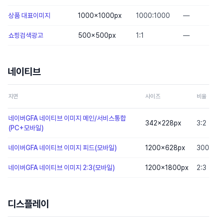
상품 대표이미지
1000×1000
px
1000:1000
—
쇼핑검색광고
500×500
px
1:1
—
네이티브
지면
사이즈
비율
네이버GFA 네이티브 이미지 메인/서비스통합
342×228
px
3:2
(PC+모바일)
네이버GFA 네이티브 이미지 피드(모바일)
1200×628
px
300:1
네이버GFA 네이티브 이미지 2:3(모바일)
1200×1800
px
2:3
디스플레이