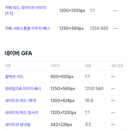
카페 피드 네이티브 이미지
1200×1200
px
1:1
—
(1:1)
카페 서비스통합 이미지 배너
1250×560
px
1250:560
—
네이버 GFA
지면
사이즈
비율
세이프존
컬렉션 카드
600×600
px
1:1
—
모바일 DA 이미지 배너
1250×560
px
1250:560
—
네이티브 피드 16:9
1200×628
px
16:9
—
네이티브 피드 정사각
1200×1200
px
1:1
—
네이티브 썸네일
342×228
px
3:2
—