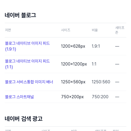
네이버 블로그
세이프
지면
사이즈
비율
존
블로그 네이티브 이미지 피드
1200×628
px
1.9:1
—
(1.9:1)
블로그 네이티브 이미지 피드
1200×1200
px
1:1
—
(1:1)
블로그 서비스통합 이미지 배너
1250×560
px
1250:560
—
블로그 스마트채널
750×200
px
750:200
—
네이버 검색 광고