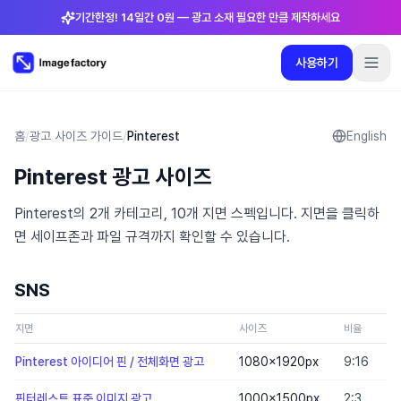
기간한정! 14일간 0원 — 광고 소재 필요한 만큼 제작하세요
사용하기
플러그인
요금제
로그인
🇰🇷
한국어
사용하기
언어
:
한국어
홈
/
광고 사이즈 가이드
/
Pinterest
English
Pinterest 광고 사이즈
요금제
Pinterest의 2개 카테고리, 10개 지면 스펙입니다. 지면을 클릭하
플러그인
면 세이프존과 파일 규격까지 확인할 수 있습니다.
로그인
SNS
지면
사이즈
비율
세
Pinterest 아이디어 핀 / 전체화면 광고
1080×1920
px
9:16
—
핀터레스트 표준 이미지 광고
1000×1500
px
2:3
—