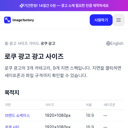
기간한정! 14일간 0원 — 광고 소재 필요한 만큼 제작하세요
사용하기
플러그인
요금제
로그인
🇰🇷
한국어
사용하기
언어
:
한국어
홈
/
광고 사이즈 가이드
/
로쿠 광고
English
로쿠 광고 광고 사이즈
요금제
로쿠 광고의 3개 카테고리, 9개 지면 스펙입니다. 지면을 클릭하면
플러그인
세이프존과 파일 규격까지 확인할 수 있습니다.
로그인
목적지
지면
사이즈
비율
세이프존
브랜드 쇼케이스
1920×1080
px
16:9
—
로쿠 시티
1920×1080
px
16:9
—