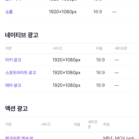
쇼룸
1920×1080
px
16:9
—
네이티브 광고
지면
사이즈
비율
세이프존
마키 광고
1920×1080
px
16:9
—
스포트라이트 광고
1920×1080
px
16:9
—
테마 광고
1920×1080
px
16:9
—
액션 광고
세이프
지면
사이즈
비율
파일
존
체크아웃 액션 광
MP4, MOV (video