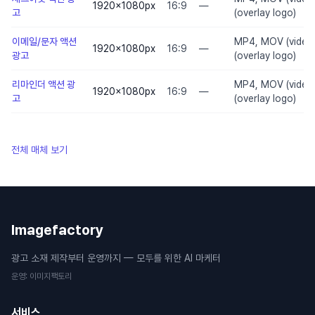
1920×1080
px
16:9
—
고
(overlay logo)
이메일/문자 액션
MP4, MOV (video
1920×1080
px
16:9
—
광고
(overlay logo)
리마인더 액션 광
MP4, MOV (video
1920×1080
px
16:9
—
고
(overlay logo)
전체 매체 보기
Imagefactory
광고 소재 제작부터 운영까지 — 모두를 위한 AI 마케터
운영
:
이미지팩토리
서비스