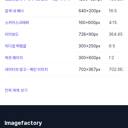
검색 내 배너
640×200
px
16:5
스카이스크래퍼
160×600
px
4:15
리더보드
728×90
px
364:45
미디엄 렉탱글
300×250
px
6:5
하프 페이지
300×600
px
1:2
네이티브 광고 - 메인 이미지
702×367
px
702:367
전체 매체 보기
Imagefactory