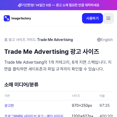
기간한정! 14일간 0원 — 광고 소재 필요한 만큼 제작하세요
사용하기
플러그인
요금제
로그인
🇰🇷
한국어
사용하기
언어
:
한국어
홈
/
광고 사이즈 가이드
/
Trade Me Advertising
English
Trade Me Advertising 광고 사이즈
요금제
Trade Me Advertising의 1개 카테고리, 8개 지면 스펙입니다. 지
플러그인
면을 클릭하면 세이프존과 파일 규격까지 확인할 수 있습니다.
로그인
소매 미디어/분류
지면
사이즈
비율
광고판
970×250
px
97:25
프로그램매틱 네이티브 광고 - 메인 이미지
1200×627
px
400:209