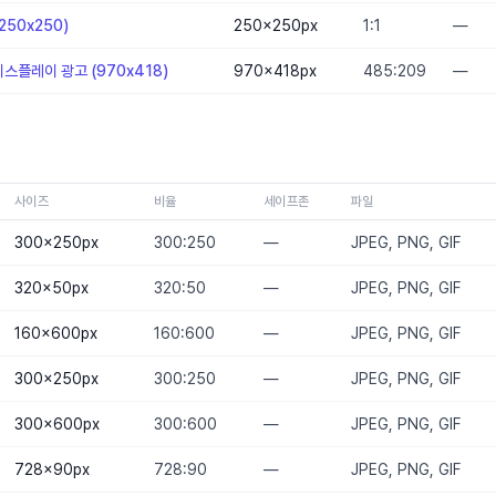
50x250)
250×250
px
1:1
—
스플레이 광고 (970x418)
970×418
px
485:209
—
사이즈
비율
세이프존
파일
300×250
px
300:250
—
JPEG, PNG, GIF
320×50
px
320:50
—
JPEG, PNG, GIF
160×600
px
160:600
—
JPEG, PNG, GIF
300×250
px
300:250
—
JPEG, PNG, GIF
300×600
px
300:600
—
JPEG, PNG, GIF
728×90
px
728:90
—
JPEG, PNG, GIF