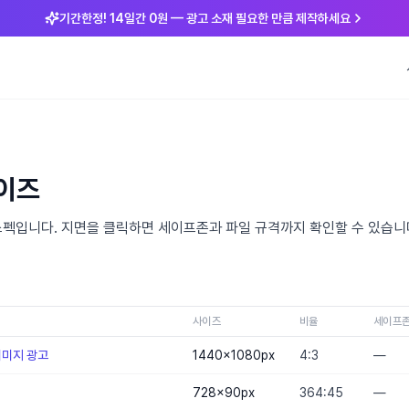
기간한정! 14일간 0원 — 광고 소재 필요한 만큼 제작하세요
사이즈
 지면 스펙입니다. 지면을 클릭하면 세이프존과 파일 규격까지 확인할 수 있습니
사이즈
비율
세이프
이미지 광고
1440×1080
px
4:3
—
728×90
px
364:45
—