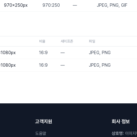
970×250
px
970:250
—
JPEG, PNG, GIF
비율
세이프존
파일
×1080
px
16:9
—
JPEG, PNG
×1080
px
16:9
—
JPEG, PNG
고객지원
회사 정보
도움말
상호명
:
이미지