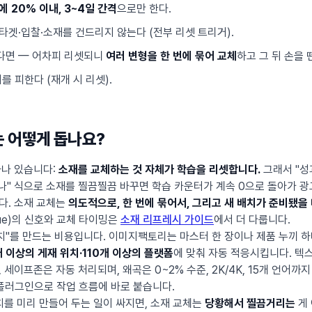
에 20% 이내, 3~4일 간격
으로만 한다.
타겟·입찰·소재를 건드리지 않는다 (전부 리셋 트리거).
다면 — 어차피 리셋되니
여러 변형을 한 번에 묶어 교체
하고 그 뒤 손을 
를 피한다 (재개 시 리셋).
 어떻게 돕나요?
하나 있습니다:
소재를 교체하는 것 자체가 학습을 리셋합니다.
그래서 "성
하나" 식으로 소재를 찔끔찔끔 바꾸면 학습 카운터가 계속 0으로 돌아가 광
다. 소재 교체는
의도적으로, 한 번에 묶어서, 그리고 새 배치가 준비됐을
tigue)의 신호와 교체 타이밍은
소재 리프레시 가이드
에서 더 다룹니다.
배치"를 만드는 비용입니다. 이미지팩토리는 마스터 한 장이나 제품 누끼 
개 이상의 게재 위치·110개 이상의 플랫폼
에 맞춰 자동 적응시킵니다. 텍
 세이프존은 자동 처리되며, 왜곡은 0~2% 수준, 2K/4K, 15개 언어까
op 플러그인으로 작업 흐름에 바로 붙습니다.
치를 미리 만들어 두는 일이 싸지면, 소재 교체는
당황해서 찔끔거리는
게