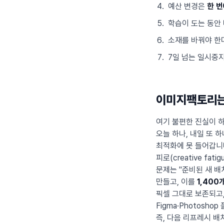
예산 변경은
한 번
학습이 도는 동안 
소재를 바꿔야 한
7일 넘는 일시중지
이미지팩토리는
여기 불편한 진실이 
오늘 하나, 내일 또 
최적화에 못 들어갑니
피로(creative fa
문제는 "준비된 새 
만들고, 이를
1,400
픽셀 그대로 보존되고,
Figma·Photosh
즉, 다음 리프레시 배