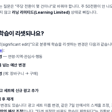
는 질문은 "주당 전환이 몇 건이냐"로 바꿔야 합니다. 주 50전환이 안 나
지 않고
러닝 리미티드(Learning Limited)
상태로 빠집니다.
 학습이 리셋되나요?
significant edit)"으로 분류해 학습을 리셋하는 변경은 다음과 같습니
te
):
경
— 연령·지역·관심사·행동
를 넘는 예산 변경
경
(예: 장바구니 → 구매)
고 세트에 신규 광고 추가
 후 재개
변경도 있습니다: 광고 세트 이름 변경, 같은 7일 안에서의 스케줄 조정,
미만의 예산 조정
입니다. "타겟 설정만 바꿔도 학습이 제한된다"는 카톡방