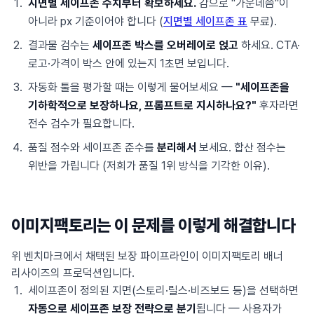
지면별 세이프존 수치부터 확보하세요.
감으로 "가운데쯤"이
아니라 px 기준이어야 합니다 (
지면별 세이프존 표
무료).
결과물 검수는
세이프존 박스를 오버레이로 얹고
하세요. CTA·
로고·가격이 박스 안에 있는지 1초면 보입니다.
자동화 툴을 평가할 때는 이렇게 물어보세요 —
"세이프존을
기하학적으로 보장하나요, 프롬프트로 지시하나요?"
후자라면
전수 검수가 필요합니다.
품질 점수와 세이프존 준수를
분리해서
보세요. 합산 점수는
위반을 가립니다 (저희가 품질 1위 방식을 기각한 이유).
이미지팩토리는 이 문제를 이렇게 해결합니다
위 벤치마크에서 채택된 보장 파이프라인이 이미지팩토리 배너
리사이즈의 프로덕션입니다.
세이프존이 정의된 지면(스토리·릴스·비즈보드 등)을 선택하면
자동으로 세이프존 보장 전략으로 분기
됩니다 — 사용자가