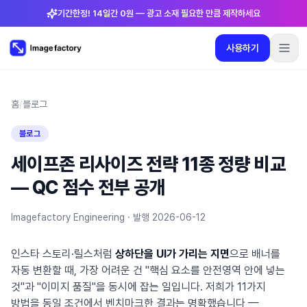
기간한정! 14일간 0원 — 광고 소재 필요한 만큼 제작하세요
사용하기
플러그인
요금제
로그인
🇰🇷
한국어
사용하기
언어
:
한국어
홈
/
블로그
블로그
요금제
세이프존 리사이즈 전략 11종 정량 비교
플러그인
— QC 점수 전부 공개
로그인
Imagefactory Engineering ·
발행
2026-06-12
인스타 스토리·릴스처럼
상하단을 UI가 가리는 지면
으로 배너를
자동 변환할 때, 가장 어려운 건 "핵심 요소를 안전영역 안에 넣는
것"과 "이미지 품질"을 동시에 잡는 일입니다. 저희가 11가지
방법을 동일 조건에서 벤치마크한 결과는 명확했습니다 —