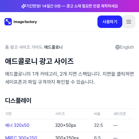
기간한정! 14일간 0원 — 광고 소재 필요한 만큼 제작하세요
사용하기
플러그인
요금제
로그인
🇰🇷
한국어
사용하기
언어
:
한국어
홈
/
광고 사이즈 가이드
/
애드콜로니
English
애드콜로니 광고 사이즈
요금제
애드콜로니의 1개 카테고리, 2개 지면 스펙입니다. 지면을 클릭하면
플러그인
세이프존과 파일 규격까지 확인할 수 있습니다.
로그인
디스플레이
지면
사이즈
비율
세이프존
배너 320x50
320×50
px
32:5
—
MREC 300x250
300×250
px
6:5
—