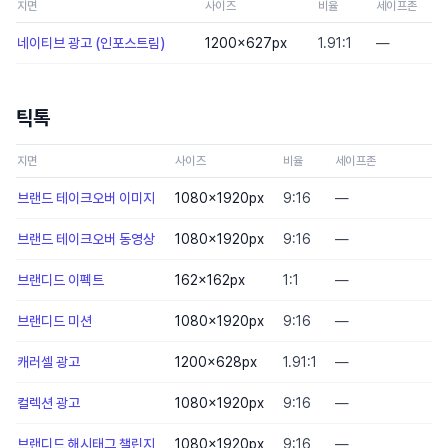
지면
사이즈
비율
세이프존
네이티브 광고 (인포스트림)
1200×627
px
1.91:1
—
틱톡
지면
사이즈
비율
세이프존
파
브랜드 테이크오버 이미지
1080×1920
px
9:16
—
J
브랜드 테이크오버 동영상
1080×1920
px
9:16
—
브랜디드 이펙트
162×162
px
1:1
—
P
브랜디드 미션
1080×1920
px
9:16
—
캐러셀 광고
1200×628
px
1.91:1
—
J
컬렉션 광고
1080×1920
px
9:16
—
브랜디드 해시태그 챌린지
1080×1920
px
9:16
—