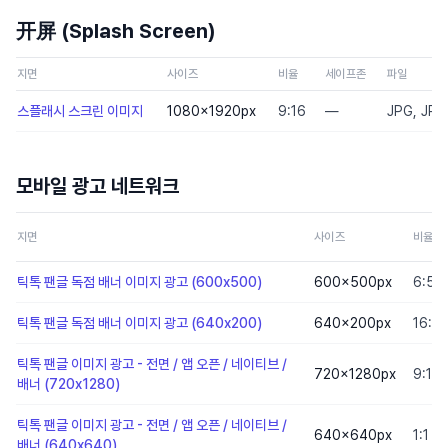
开屏 (Splash Screen)
지면
사이즈
비율
세이프존
파일
스플래시 스크린 이미지
1080×1920
px
9:16
—
JPG, JPE
모바일 광고 네트워크
지면
사이즈
비율
틱톡 팬글 독점 배너 이미지 광고 (600x500)
600×500
px
6:5
틱톡 팬글 독점 배너 이미지 광고 (640x200)
640×200
px
16:5
틱톡 팬글 이미지 광고 - 전면 / 앱 오픈 / 네이티브 /
720×1280
px
9:16
배너 (720x1280)
틱톡 팬글 이미지 광고 - 전면 / 앱 오픈 / 네이티브 /
640×640
px
1:1
배너 (640x640)