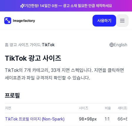
기간한정! 14일간 0원 — 광고 소재 필요한 만큼 제작하세요
사용하기
플러그인
요금제
로그인
🇰🇷
한국어
사용하기
언어
:
한국어
홈
/
광고 사이즈 가이드
/
TikTok
English
TikTok 광고 사이즈
요금제
TikTok의 7개 카테고리, 33개 지면 스펙입니다. 지면을 클릭하면
플러그인
세이프존과 파일 규격까지 확인할 수 있습니다.
로그인
프로필
지면
사이즈
비율
세이프존
TikTok 프로필 이미지 (Non-Spark)
98×98
px
1:1
66×66