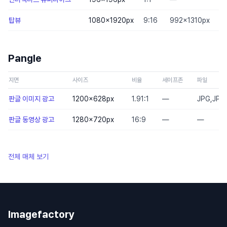
탑뷰
1080×1920
px
9:16
992×1310px
Pangle
지면
사이즈
비율
세이프존
파일
판글 이미지 광고
1200×628
px
1.91:1
—
JPG,JPE
판글 동영상 광고
1280×720
px
16:9
—
—
전체 매체 보기
Imagefactory