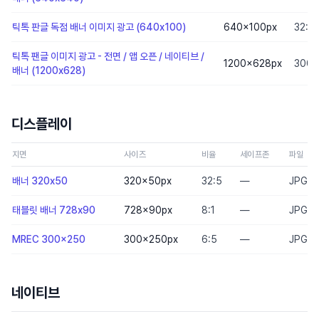
틱톡 판글 독점 배너 이미지 광고 (640x100)
640×100
px
32:5
틱톡 팬글 이미지 광고 - 전면 / 앱 오픈 / 네이티브 /
1200×628
px
300:
배너 (1200x628)
디스플레이
지면
사이즈
비율
세이프존
파일
배너 320x50
320×50
px
32:5
—
JPG,P
태블릿 배너 728x90
728×90
px
8:1
—
JPG,P
MREC 300x250
300×250
px
6:5
—
JPG,P
네이티브