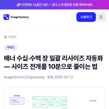
기간한정! 14일간 0원 — 광고 소재 필요한 만큼 제작하세요
사용하기
플러그인
요금제
로그인
🇰🇷
한국어
사용하기
언어
:
한국어
홈
/
가이드
가이드
요금제
배너 수십·수백 장 일괄 리사이즈 자동화
플러그인
— 사이즈 전개를 10분으로 줄이는 법
로그인
Imagefactory Engineering ·
발행
2026-06-12
마스터 1장
→
… 텍스트 보존